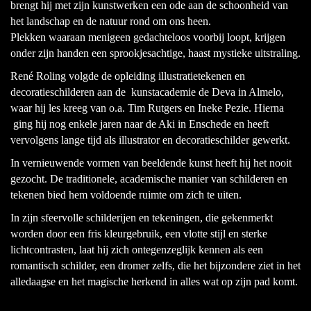
brengt hij met zijn kunstwerken een ode aan de schoonheid van
het landschap en de natuur rond om ons heen.
Plekken waaraan menigeen gedachteloos voorbij loopt, krijgen
onder zijn handen een sprookjesachtige, haast mystieke uitstraling.
René Roling volgde de opleiding illustratietekenen en
decoratieschilderen aan de kunstacademie de Deva in Almelo,
waar hij les kreeg van o.a. Tim Rutgers en Ineke Pezie. Hierna
ging hij nog enkele jaren naar de Aki in Enschede en heeft
vervolgens lange tijd als illustrator en decoratieschilder gewerkt.
In vernieuwende vormen van beeldende kunst heeft hij het nooit
gezocht. De traditionele, academische manier van schilderen en
tekenen bied hem voldoende ruimte om zich te uiten.
In zijn sfeervolle schilderijen en tekeningen, die gekenmerkt
worden door een fris kleurgebruik, een vlotte stijl en sterke
lichtcontrasten, laat hij zich ontegenzeglijk kennen als een
romantisch schilder, een dromer zelfs, die het bijzondere ziet in het
alledaagse en het magische herkend in alles wat op zijn pad komt.